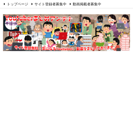
トップページ
サイト登録者募集中
動画掲載者募集中
オウンドメディアの作り方
総合
教育
ビジネス
健康
エンタメ
ハンドメイド
乗り物
音楽
RSS
Feedly