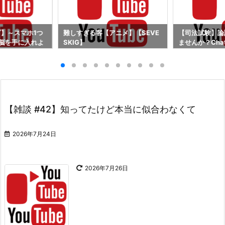
ブ】～スマホ1つ
難しすぎる客【アニメ】【SEVE
【司法試験】論
の脳を手に入れよ
SKIG】
ませんか？Cha
痴」で宅建と司法
思い出せる」暗
勉強も事務作業も
【雑談 #42】知ってたけど本当に似合わなくて
2026年7月24日
2026年7月26日