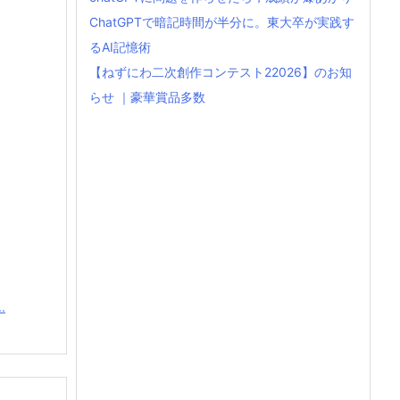
ChatGPTで暗記時間が半分に。東大卒が実践す
るAI記憶術
【ねずにわ二次創作コンテスト22026】のお知
らせ ｜豪華賞品多数
.