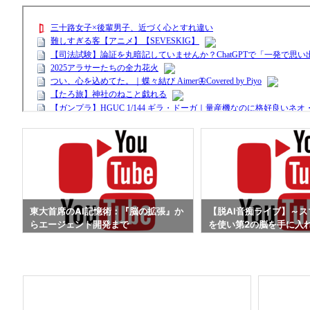
m
東大首席のAI記憶術：『脳の拡張』か
【脱AI音痴ライブ】～ス
らエージェント開発まで
を使い第2の脳を手に入
「脱！AI音痴」で宅建
の資格勉強も事務作業も1