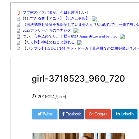
girl-3718523_960_720
2019年4月5日
Twitter
Facebook
Google+
LinkedIn