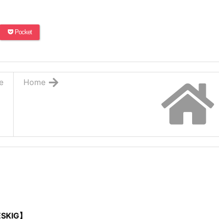
Pocket
e
Home
SKIG】