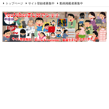
トップページ
サイト登録者募集中
動画掲載者募集中
オウンドメディアの作り方
総合
教育
ビジネス
健康
エンタメ
ハンドメイド
乗り物
音楽
RSS
Feedly