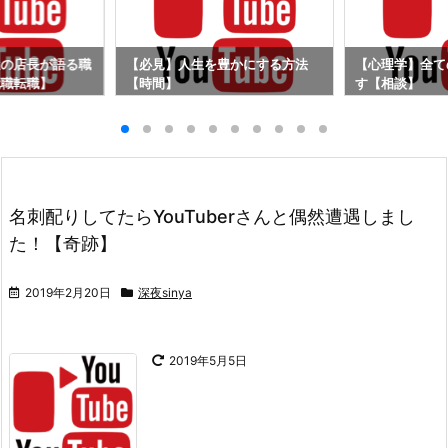
屋の店長が語る職
【必見】人生を豊かにする方法
【心理学】全て
就職転職】
【時間】
す【相談】
名刺配りしてたらYouTuberさんと偶然遭遇しまし
た！【奇跡】
2019年2月20日
深夜sinya
2019年5月5日