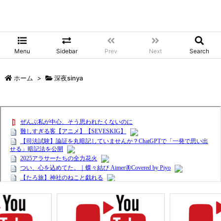
Menu
Sidebar
Prev
Next
Search
ホーム
>
深夜sinya