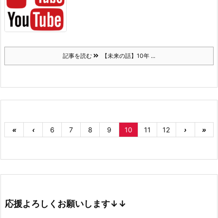
記事を読む
【未来の話】10年 ...
«
‹
6
7
8
9
10
11
12
›
»
応援よろしくお願いします↓↓